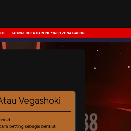
LOT
JADWAL BOLA HARI INI
INFO ZONA GACOR
Atau Vegashoki
shoki
ara betting sebagai berikut: