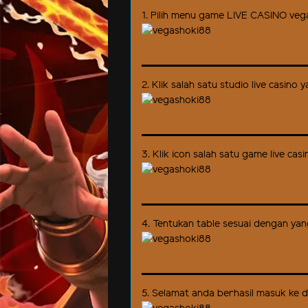
1. Pilih menu game LIVE CASINO veg
2. Klik salah satu studio live casin
3. Klik icon salah satu game live ca
4. Tentukan table sesuai dengan yan
5. Selamat anda berhasil masuk ke 