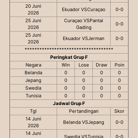
20 Juni
Ekuador VSCuraçao
0-0
2026
25 Juni
Curaçao VSPantai
0-0
2026
Gading
25 Juni
Ekuador VSJerman
0-0
2026
************************************
Peringkat Grup F
Negara
Win
Lose
Draw
Poin
Belanda
0
0
0
0
Jepang
0
0
0
0
Swedia
0
0
0
0
Tunisia
0
0
0
0
Jadwal Grup F
Tgl
Pertandingan
Skor
14 Juni
Belanda VSJepang
0-0
2026
14 Juni
Swedia VSTunisia
0-0