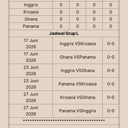
Inggris
0
0
0
0
Kroasia
0
0
0
0
Ghana
0
0
0
0
Panama
0
0
0
0
Jadwal Grup L
17 Juni
Inggris VSKroasia
0-0
2026
17 Juni
Ghana VSPanama
0-0
2026
23 Juni
Inggris VSGhana
0-0
2026
23 Juni
Panama VSKroasia
0-0
2026
27 Juni
Kroasia VSGhana
0-0
2026
27 Juni
Panama VSInggris
0-0
2026
************************************