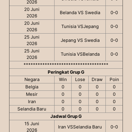
2026
20 Juni
Belanda VS Swedia
0-0
2026
20 Juni
Tunisia VSJepang
0-0
2026
25 Juni
Jepang VS Swedia
0-0
2026
25 Juni
Tunisia VSBelanda
0-0
2026
************************************
Peringkat Grup G
Negara
Win
Lose
Draw
Poin
Belgia
0
0
0
0
Mesir
0
0
0
0
Iran
0
0
0
0
Selandia Baru
0
0
0
0
Jadwal Grup G
15 Juni
Iran VSSelandia Baru
0-0
2026