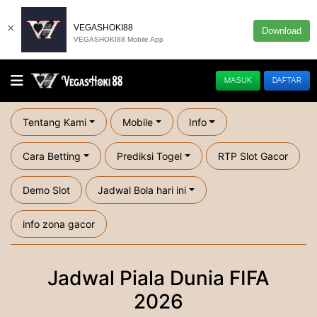
×
VEGASHOKI88
Download
VEGASHOKI88 Mobile App
MASUK
DAFTAR
Tentang Kami
Mobile
Info
Cara Betting
Prediksi Togel
RTP Slot Gacor
Demo Slot
Jadwal Bola hari ini
info zona gacor
Jadwal Piala Dunia FIFA
2026