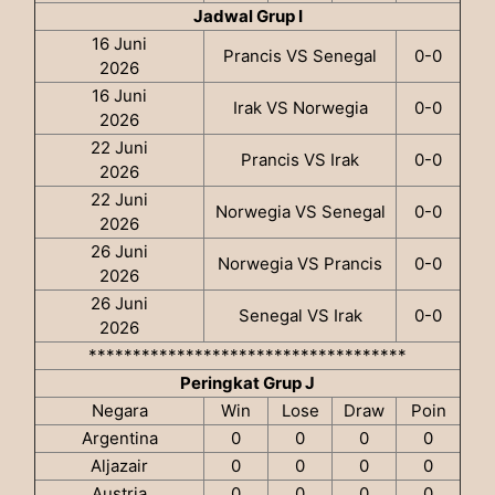
Jadwal Grup I
16 Juni
Prancis VS Senegal
0-0
2026
16 Juni
Irak VS Norwegia
0-0
2026
22 Juni
Prancis VS Irak
0-0
2026
22 Juni
Norwegia VS Senegal
0-0
2026
26 Juni
Norwegia VS Prancis
0-0
2026
26 Juni
Senegal VS Irak
0-0
2026
************************************
Peringkat Grup J
Negara
Win
Lose
Draw
Poin
Argentina
0
0
0
0
Aljazair
0
0
0
0
Austria
0
0
0
0