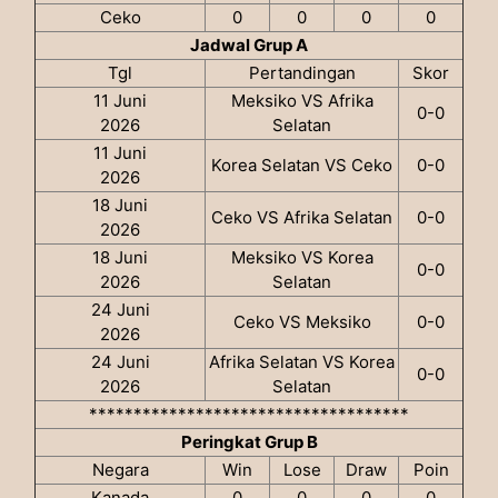
Ceko
0
0
0
0
Jadwal Grup A
Tgl
Pertandingan
Skor
11 Juni
Meksiko VS Afrika
0-0
2026
Selatan
11 Juni
Korea Selatan VS Ceko
0-0
2026
18 Juni
Ceko VS Afrika Selatan
0-0
2026
18 Juni
Meksiko VS Korea
0-0
2026
Selatan
24 Juni
Ceko VS Meksiko
0-0
2026
24 Juni
Afrika Selatan VS Korea
0-0
2026
Selatan
************************************
Peringkat Grup B
Negara
Win
Lose
Draw
Poin
Kanada
0
0
0
0