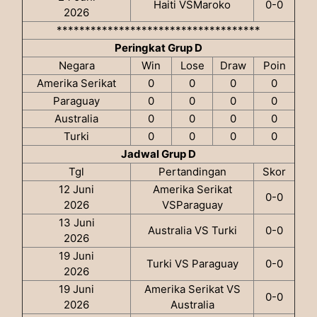
Haiti VSMaroko
0-0
2026
************************************
Peringkat Grup D
Negara
Win
Lose
Draw
Poin
Amerika Serikat
0
0
0
0
Paraguay
0
0
0
0
Australia
0
0
0
0
Turki
0
0
0
0
Jadwal Grup D
Tgl
Pertandingan
Skor
12 Juni
Amerika Serikat
0-0
2026
VSParaguay
13 Juni
Australia VS Turki
0-0
2026
19 Juni
Turki VS Paraguay
0-0
2026
19 Juni
Amerika Serikat VS
0-0
2026
Australia