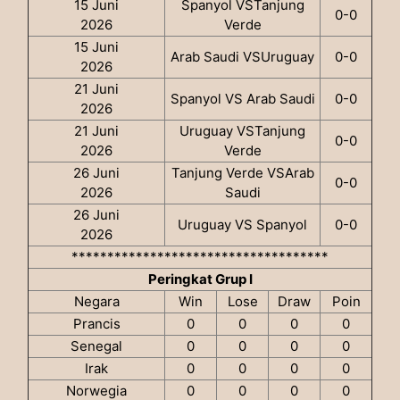
15 Juni
Spanyol VSTanjung
0-0
2026
Verde
15 Juni
Arab Saudi VSUruguay
0-0
2026
21 Juni
Spanyol VS Arab Saudi
0-0
2026
21 Juni
Uruguay VSTanjung
0-0
2026
Verde
26 Juni
Tanjung Verde VSArab
0-0
2026
Saudi
26 Juni
Uruguay VS Spanyol
0-0
2026
************************************
Peringkat Grup I
Negara
Win
Lose
Draw
Poin
Prancis
0
0
0
0
Senegal
0
0
0
0
Irak
0
0
0
0
Norwegia
0
0
0
0