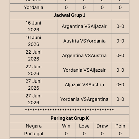
Yordania
0
0
0
0
Jadwal Grup J
16 Juni
Argentina VSAljazair
0-0
2026
16 Juni
Austria VSYordania
0-0
2026
22 Juni
Argentina VSAustria
0-0
2026
22 Juni
Yordania VSAljazair
0-0
2026
27 Juni
Aljazair VSAustria
0-0
2026
27 Juni
Yordania VSArgentina
0-0
2026
************************************
Peringkat Grup K
Negara
Win
Lose
Draw
Poin
Portugal
0
0
0
0