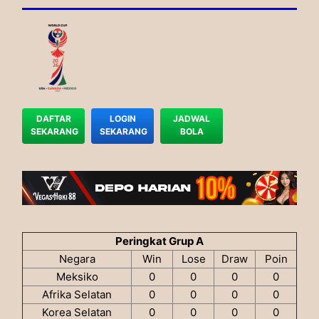
DAFTAR
LOGIN
JADWAL
SEKARANG
SEKARANG
BOLA
Peringkat Grup A
Negara
Win
Lose
Draw
Poin
Meksiko
0
0
0
0
Afrika Selatan
0
0
0
0
Korea Selatan
0
0
0
0