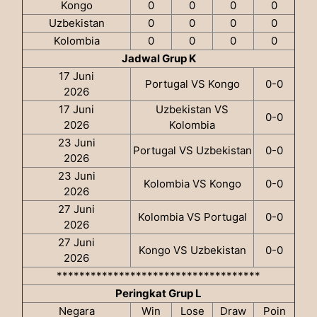
Kongo
0
0
0
0
Uzbekistan
0
0
0
0
Kolombia
0
0
0
0
Jadwal Grup K
17 Juni
Portugal VS Kongo
0-0
2026
17 Juni
Uzbekistan VS
0-0
2026
Kolombia
23 Juni
Portugal VS Uzbekistan
0-0
2026
23 Juni
Kolombia VS Kongo
0-0
2026
27 Juni
Kolombia VS Portugal
0-0
2026
27 Juni
Kongo VS Uzbekistan
0-0
2026
************************************
Peringkat Grup L
Negara
Win
Lose
Draw
Poin