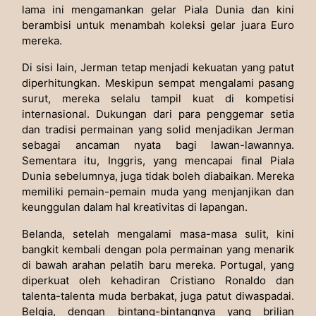
lama ini mengamankan gelar Piala Dunia dan kini
berambisi untuk menambah koleksi gelar juara Euro
mereka.
Di sisi lain, Jerman tetap menjadi kekuatan yang patut
diperhitungkan. Meskipun sempat mengalami pasang
surut, mereka selalu tampil kuat di kompetisi
internasional. Dukungan dari para penggemar setia
dan tradisi permainan yang solid menjadikan Jerman
sebagai ancaman nyata bagi lawan-lawannya.
Sementara itu, Inggris, yang mencapai final Piala
Dunia sebelumnya, juga tidak boleh diabaikan. Mereka
memiliki pemain-pemain muda yang menjanjikan dan
keunggulan dalam hal kreativitas di lapangan.
Belanda, setelah mengalami masa-masa sulit, kini
bangkit kembali dengan pola permainan yang menarik
di bawah arahan pelatih baru mereka. Portugal, yang
diperkuat oleh kehadiran Cristiano Ronaldo dan
talenta-talenta muda berbakat, juga patut diwaspadai.
Belgia, dengan bintang-bintangnya yang brilian