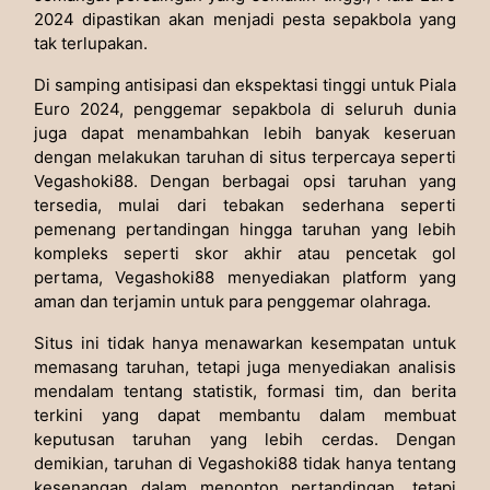
2024 dipastikan akan menjadi pesta sepakbola yang
tak terlupakan.
Di samping antisipasi dan ekspektasi tinggi untuk Piala
Euro 2024, penggemar sepakbola di seluruh dunia
juga dapat menambahkan lebih banyak keseruan
dengan melakukan taruhan di situs terpercaya seperti
Vegashoki88. Dengan berbagai opsi taruhan yang
tersedia, mulai dari tebakan sederhana seperti
pemenang pertandingan hingga taruhan yang lebih
kompleks seperti skor akhir atau pencetak gol
pertama, Vegashoki88 menyediakan platform yang
aman dan terjamin untuk para penggemar olahraga.
Situs ini tidak hanya menawarkan kesempatan untuk
memasang taruhan, tetapi juga menyediakan analisis
mendalam tentang statistik, formasi tim, dan berita
terkini yang dapat membantu dalam membuat
keputusan taruhan yang lebih cerdas. Dengan
demikian, taruhan di Vegashoki88 tidak hanya tentang
kesenangan dalam menonton pertandingan, tetapi