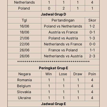
Netherlands
1
1
1
4
Poland
0
2
1
1
Jadwal Grup D
Tgl
Pertandingan
Skor
16/06
Poland vs Netherlands
1-2
18/06
Austria vs France
0-1
21/06
Poland vs Austria
1-3
22/06
Netherlands vs France
0-0
26/06
France vs Poland
1-1
26/06
Netherlands vs Austria
2-3
**************************************
Peringkat Grup E
Negara
Win
Lose
Draw
Poin
Romania
1
1
1
4
Belgium
1
1
1
4
Slovakia
1
1
1
4
Ukraine
1
1
1
4
Jadwal Grup E