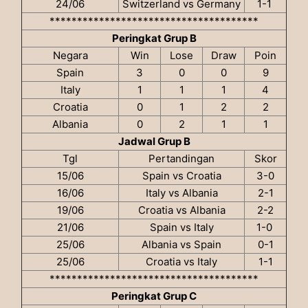
24/06
Switzerland vs Germany
1-1
**************************************
Peringkat Grup B
Negara
Win
Lose
Draw
Poin
Spain
3
0
0
9
Italy
1
1
1
4
Croatia
0
1
2
2
Albania
0
2
1
1
Jadwal Grup B
Tgl
Pertandingan
Skor
15/06
Spain vs Croatia
3-0
16/06
Italy vs Albania
2-1
19/06
Croatia vs Albania
2-2
21/06
Spain vs Italy
1-0
25/06
Albania vs Spain
0-1
25/06
Croatia vs Italy
1-1
**************************************
Peringkat Grup C