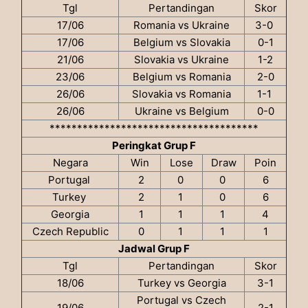
Tgl
Pertandingan
Skor
17/06
Romania vs Ukraine
3-0
17/06
Belgium vs Slovakia
0-1
21/06
Slovakia vs Ukraine
1-2
23/06
Belgium vs Romania
2-0
26/06
Slovakia vs Romania
1-1
26/06
Ukraine vs Belgium
0-0
**************************************
Peringkat Grup F
Negara
Win
Lose
Draw
Poin
Portugal
2
0
0
6
Turkey
2
1
0
6
Georgia
1
1
1
4
Czech Republic
0
1
1
1
Jadwal Grup F
Tgl
Pertandingan
Skor
18/06
Turkey vs Georgia
3-1
Portugal vs Czech
19/06
2-1