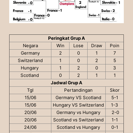
Peringkat Grup A
Negara
Win
Lose
Draw
Poin
Germany
2
0
1
7
Switzerland
1
0
2
5
Hungary
1
2
0
3
Scotland
0
2
1
1
Jadwal Grup A
Tgl
Pertandingan
Skor
15/06
Germany VS Scotland
5-1
15/06
Hungary VS Switzerland
1-3
20/06
Germany vs Hungary
2-0
20/06
Scotland vs Switzerland
1-1
24/06
Scotland vs Hungary
0-1