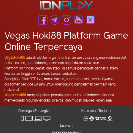
Vegas Hoki88 Platform Game
Online Terpercaya
VegasHoki88
adalah platform game online terpercaya yang menyediakan slot
online, casino, sportsbook, poker, dan togel dalam satu akun.
Platform ini ringan, cepat, dan stabil di semua perangkat dengan sistem
keamanan tinggi serta akses tanpa hambatan.
Dilengkapi fitur RTP live, bonus harian, promo menarik, serta layanan
customer service 24 jam untuk mendukung pengalaman bermain yang
maksimal.
Vegas Hoki88
menjadi pilihan pemain game online di Indonesia karena
menyediakan hiburan lengkap, praktis, dan mudah diakses kapan saja.
Dukungan Perangkat :
Keamanan Terjamin :
Lisensi :