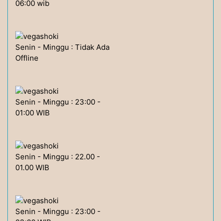
06:00 wib
Senin - Minggu : Tidak Ada
Offline
Senin - Minggu : 23:00 -
01:00 WIB
Senin - Minggu : 22.00 -
01.00 WIB
Senin - Minggu : 23:00 -