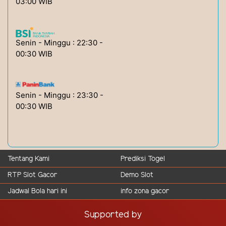
03:00 WIB
Senin - Minggu : 22:30 -
00:30 WIB
Senin - Minggu : 23:30 -
00:30 WIB
Tentang Kami
Prediksi Togel
RTP Slot Gacor
Demo Slot
Jadwal Bola hari ini
info zona gacor
Supported by